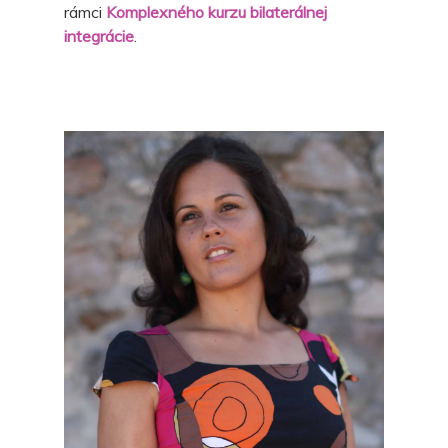
rámci
Komplexného kurzu bilaterálnej
integrácie
.