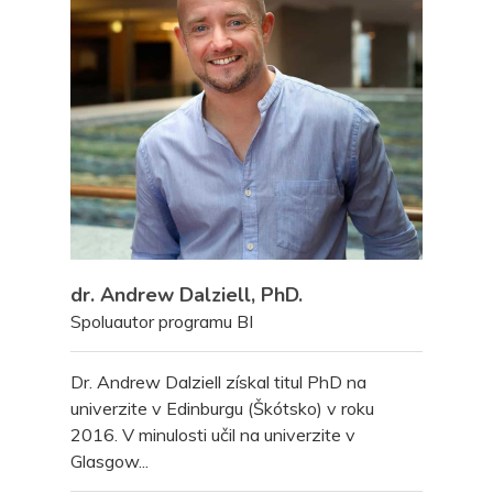
O Nás
O Programe
Kurzy Bilaterá
Integrácie
Terapeuti
Kontakt
dr. Andrew Dalziell, PhD.
Spoluautor programu BI
Dr. Andrew Dalziell získal titul PhD na
univerzite v Edinburgu (Škótsko) v roku
2016. V minulosti učil na univerzite v
Glasgow...